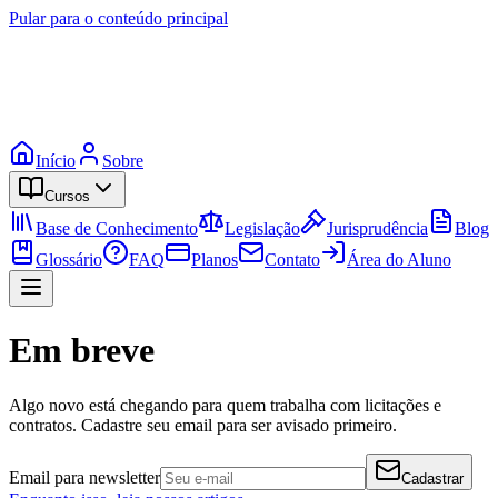
Pular para o conteúdo principal
Início
Sobre
Cursos
Base de Conhecimento
Legislação
Jurisprudência
Blog
Glossário
FAQ
Planos
Contato
Área do Aluno
Em breve
Algo novo está chegando para quem trabalha com licitações e
contratos. Cadastre seu email para ser avisado primeiro.
Email para newsletter
Cadastrar