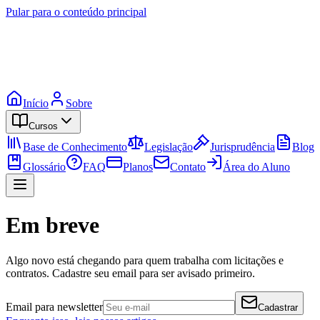
Pular para o conteúdo principal
Início
Sobre
Cursos
Base de Conhecimento
Legislação
Jurisprudência
Blog
Glossário
FAQ
Planos
Contato
Área do Aluno
Em breve
Algo novo está chegando para quem trabalha com licitações e
contratos. Cadastre seu email para ser avisado primeiro.
Email para newsletter
Cadastrar