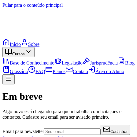
Pular para o conteúdo principal
Início
Sobre
Cursos
Base de Conhecimento
Legislação
Jurisprudência
Blog
Glossário
FAQ
Planos
Contato
Área do Aluno
Em breve
Algo novo está chegando para quem trabalha com licitações e
contratos. Cadastre seu email para ser avisado primeiro.
Email para newsletter
Cadastrar