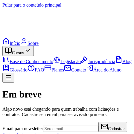
Pular para o conteúdo principal
Início
Sobre
Cursos
Base de Conhecimento
Legislação
Jurisprudência
Blog
Glossário
FAQ
Planos
Contato
Área do Aluno
Em breve
Algo novo está chegando para quem trabalha com licitações e
contratos. Cadastre seu email para ser avisado primeiro.
Email para newsletter
Cadastrar