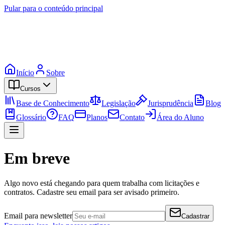
Pular para o conteúdo principal
Início
Sobre
Cursos
Base de Conhecimento
Legislação
Jurisprudência
Blog
Glossário
FAQ
Planos
Contato
Área do Aluno
Em breve
Algo novo está chegando para quem trabalha com licitações e
contratos. Cadastre seu email para ser avisado primeiro.
Email para newsletter
Cadastrar