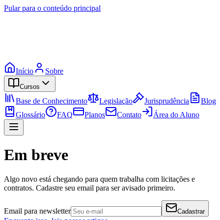
Pular para o conteúdo principal
Início
Sobre
Cursos
Base de Conhecimento
Legislação
Jurisprudência
Blog
Glossário
FAQ
Planos
Contato
Área do Aluno
Em breve
Algo novo está chegando para quem trabalha com licitações e
contratos. Cadastre seu email para ser avisado primeiro.
Email para newsletter
Cadastrar