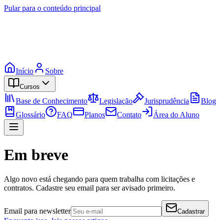
Pular para o conteúdo principal
Início
Sobre
Cursos
Base de Conhecimento
Legislação
Jurisprudência
Blog
Glossário
FAQ
Planos
Contato
Área do Aluno
Em breve
Algo novo está chegando para quem trabalha com licitações e
contratos. Cadastre seu email para ser avisado primeiro.
Email para newsletter
Cadastrar