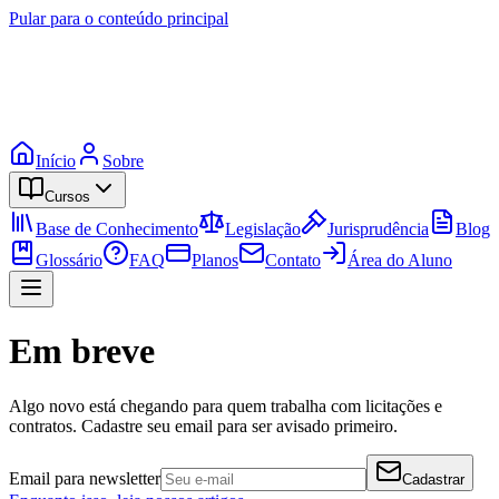
Pular para o conteúdo principal
Início
Sobre
Cursos
Base de Conhecimento
Legislação
Jurisprudência
Blog
Glossário
FAQ
Planos
Contato
Área do Aluno
Em breve
Algo novo está chegando para quem trabalha com licitações e
contratos. Cadastre seu email para ser avisado primeiro.
Email para newsletter
Cadastrar