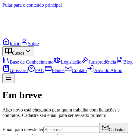
Pular para o conteúdo principal
Início
Sobre
Cursos
Base de Conhecimento
Legislação
Jurisprudência
Blog
Glossário
FAQ
Planos
Contato
Área do Aluno
Em breve
Algo novo está chegando para quem trabalha com licitações e
contratos. Cadastre seu email para ser avisado primeiro.
Email para newsletter
Cadastrar