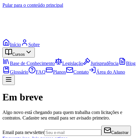
Pular para o conteúdo principal
Início
Sobre
Cursos
Base de Conhecimento
Legislação
Jurisprudência
Blog
Glossário
FAQ
Planos
Contato
Área do Aluno
Em breve
Algo novo está chegando para quem trabalha com licitações e
contratos. Cadastre seu email para ser avisado primeiro.
Email para newsletter
Cadastrar