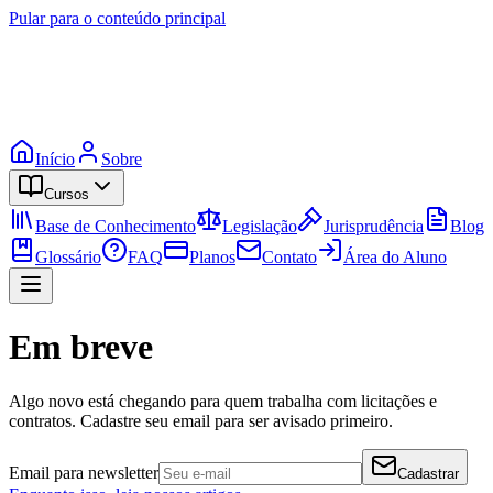
Pular para o conteúdo principal
Início
Sobre
Cursos
Base de Conhecimento
Legislação
Jurisprudência
Blog
Glossário
FAQ
Planos
Contato
Área do Aluno
Em breve
Algo novo está chegando para quem trabalha com licitações e
contratos. Cadastre seu email para ser avisado primeiro.
Email para newsletter
Cadastrar