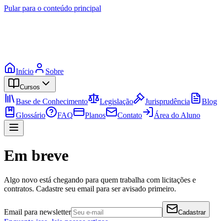
Pular para o conteúdo principal
Início
Sobre
Cursos
Base de Conhecimento
Legislação
Jurisprudência
Blog
Glossário
FAQ
Planos
Contato
Área do Aluno
Em breve
Algo novo está chegando para quem trabalha com licitações e
contratos. Cadastre seu email para ser avisado primeiro.
Email para newsletter
Cadastrar