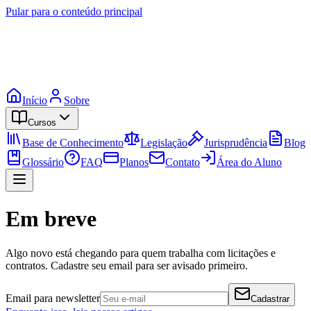
Pular para o conteúdo principal
Início
Sobre
Cursos
Base de Conhecimento
Legislação
Jurisprudência
Blog
Glossário
FAQ
Planos
Contato
Área do Aluno
Em breve
Algo novo está chegando para quem trabalha com licitações e
contratos. Cadastre seu email para ser avisado primeiro.
Email para newsletter
Cadastrar