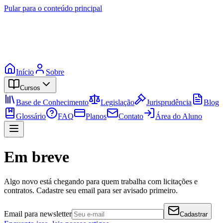
Pular para o conteúdo principal
Início
Sobre
Cursos
Base de Conhecimento
Legislação
Jurisprudência
Blog
Glossário
FAQ
Planos
Contato
Área do Aluno
Em breve
Algo novo está chegando para quem trabalha com licitações e
contratos. Cadastre seu email para ser avisado primeiro.
Email para newsletter
Cadastrar