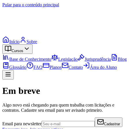
Pular para o conteúdo principal
Início
Sobre
Cursos
Base de Conhecimento
Legislação
Jurisprudência
Blog
Glossário
FAQ
Planos
Contato
Área do Aluno
Em breve
Algo novo está chegando para quem trabalha com licitações e
contratos. Cadastre seu email para ser avisado primeiro.
Email para newsletter
Cadastrar