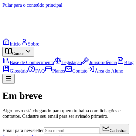
Pular para o conteúdo principal
Início
Sobre
Cursos
Base de Conhecimento
Legislação
Jurisprudência
Blog
Glossário
FAQ
Planos
Contato
Área do Aluno
Em breve
Algo novo está chegando para quem trabalha com licitações e
contratos. Cadastre seu email para ser avisado primeiro.
Email para newsletter
Cadastrar