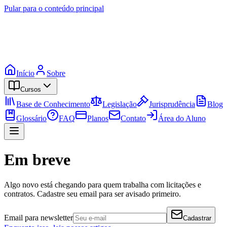
Pular para o conteúdo principal
Início
Sobre
Cursos
Base de Conhecimento
Legislação
Jurisprudência
Blog
Glossário
FAQ
Planos
Contato
Área do Aluno
Em breve
Algo novo está chegando para quem trabalha com licitações e
contratos. Cadastre seu email para ser avisado primeiro.
Email para newsletter
Cadastrar