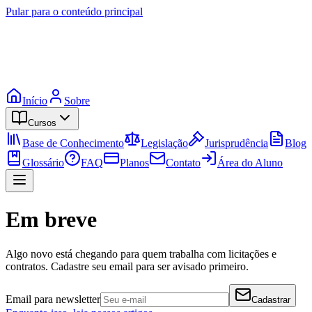
Pular para o conteúdo principal
Início
Sobre
Cursos
Base de Conhecimento
Legislação
Jurisprudência
Blog
Glossário
FAQ
Planos
Contato
Área do Aluno
Em breve
Algo novo está chegando para quem trabalha com licitações e
contratos. Cadastre seu email para ser avisado primeiro.
Email para newsletter
Cadastrar