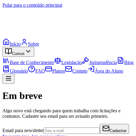
Pular para o conteúdo principal
Início
Sobre
Cursos
Base de Conhecimento
Legislação
Jurisprudência
Blog
Glossário
FAQ
Planos
Contato
Área do Aluno
Em breve
Algo novo está chegando para quem trabalha com licitações e
contratos. Cadastre seu email para ser avisado primeiro.
Email para newsletter
Cadastrar