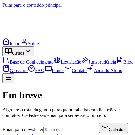
Pular para o conteúdo principal
Início
Sobre
Cursos
Base de Conhecimento
Legislação
Jurisprudência
Blog
Glossário
FAQ
Planos
Contato
Área do Aluno
Em breve
Algo novo está chegando para quem trabalha com licitações e
contratos. Cadastre seu email para ser avisado primeiro.
Email para newsletter
Cadastrar