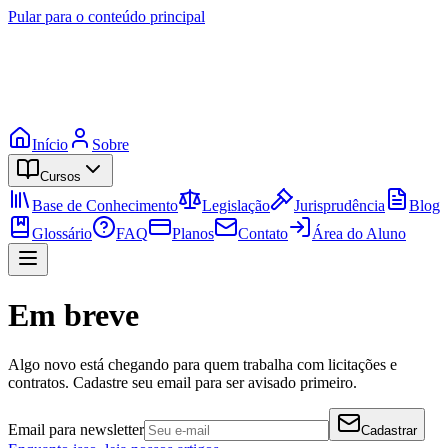
Pular para o conteúdo principal
Início
Sobre
Cursos
Base de Conhecimento
Legislação
Jurisprudência
Blog
Glossário
FAQ
Planos
Contato
Área do Aluno
Em breve
Algo novo está chegando para quem trabalha com licitações e
contratos. Cadastre seu email para ser avisado primeiro.
Email para newsletter
Cadastrar