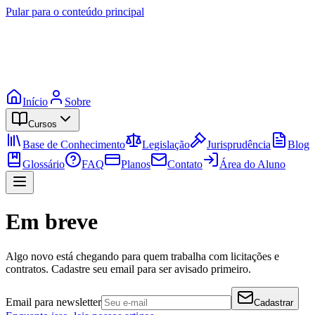
Pular para o conteúdo principal
Início
Sobre
Cursos
Base de Conhecimento
Legislação
Jurisprudência
Blog
Glossário
FAQ
Planos
Contato
Área do Aluno
Em breve
Algo novo está chegando para quem trabalha com licitações e
contratos. Cadastre seu email para ser avisado primeiro.
Email para newsletter
Cadastrar