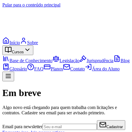
Pular para o conteúdo principal
Início
Sobre
Cursos
Base de Conhecimento
Legislação
Jurisprudência
Blog
Glossário
FAQ
Planos
Contato
Área do Aluno
Em breve
Algo novo está chegando para quem trabalha com licitações e
contratos. Cadastre seu email para ser avisado primeiro.
Email para newsletter
Cadastrar