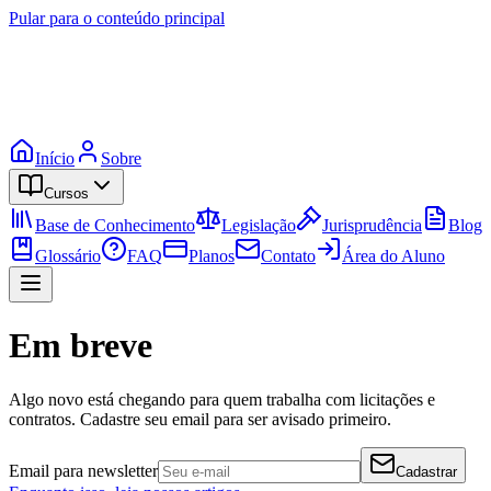
Pular para o conteúdo principal
Início
Sobre
Cursos
Base de Conhecimento
Legislação
Jurisprudência
Blog
Glossário
FAQ
Planos
Contato
Área do Aluno
Em breve
Algo novo está chegando para quem trabalha com licitações e
contratos. Cadastre seu email para ser avisado primeiro.
Email para newsletter
Cadastrar