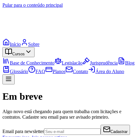
Pular para o conteúdo principal
Início
Sobre
Cursos
Base de Conhecimento
Legislação
Jurisprudência
Blog
Glossário
FAQ
Planos
Contato
Área do Aluno
Em breve
Algo novo está chegando para quem trabalha com licitações e
contratos. Cadastre seu email para ser avisado primeiro.
Email para newsletter
Cadastrar