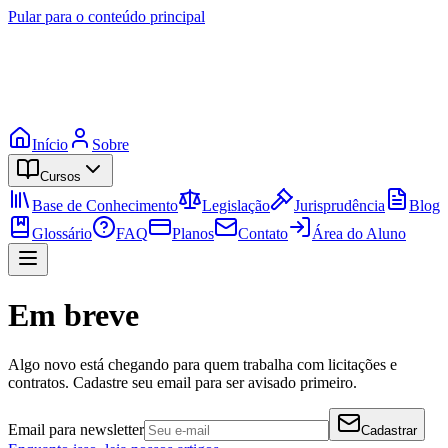
Pular para o conteúdo principal
Início
Sobre
Cursos
Base de Conhecimento
Legislação
Jurisprudência
Blog
Glossário
FAQ
Planos
Contato
Área do Aluno
Em breve
Algo novo está chegando para quem trabalha com licitações e
contratos. Cadastre seu email para ser avisado primeiro.
Email para newsletter
Cadastrar