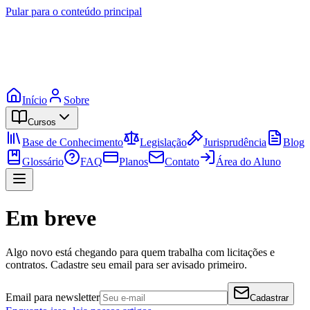
Pular para o conteúdo principal
Início
Sobre
Cursos
Base de Conhecimento
Legislação
Jurisprudência
Blog
Glossário
FAQ
Planos
Contato
Área do Aluno
Em breve
Algo novo está chegando para quem trabalha com licitações e
contratos. Cadastre seu email para ser avisado primeiro.
Email para newsletter
Cadastrar