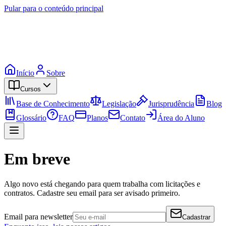
Pular para o conteúdo principal
Início
Sobre
Cursos
Base de Conhecimento
Legislação
Jurisprudência
Blog
Glossário
FAQ
Planos
Contato
Área do Aluno
Em breve
Algo novo está chegando para quem trabalha com licitações e
contratos. Cadastre seu email para ser avisado primeiro.
Email para newsletter
Cadastrar