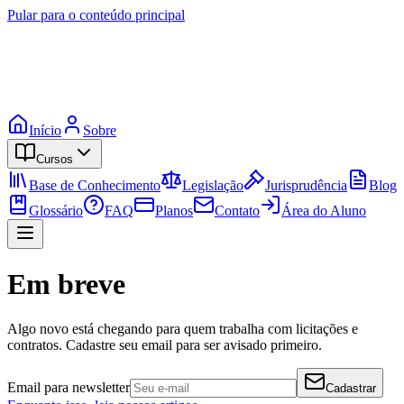
Pular para o conteúdo principal
Início
Sobre
Cursos
Base de Conhecimento
Legislação
Jurisprudência
Blog
Glossário
FAQ
Planos
Contato
Área do Aluno
Em breve
Algo novo está chegando para quem trabalha com licitações e
contratos. Cadastre seu email para ser avisado primeiro.
Email para newsletter
Cadastrar