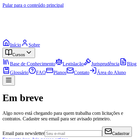
Pular para o conteúdo principal
Início
Sobre
Cursos
Base de Conhecimento
Legislação
Jurisprudência
Blog
Glossário
FAQ
Planos
Contato
Área do Aluno
Em breve
Algo novo está chegando para quem trabalha com licitações e
contratos. Cadastre seu email para ser avisado primeiro.
Email para newsletter
Cadastrar