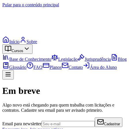
Pular para o conteúdo principal
Início
Sobre
Cursos
Base de Conhecimento
Legislação
Jurisprudência
Blog
Glossário
FAQ
Planos
Contato
Área do Aluno
Em breve
Algo novo está chegando para quem trabalha com licitações e
contratos. Cadastre seu email para ser avisado primeiro.
Email para newsletter
Cadastrar