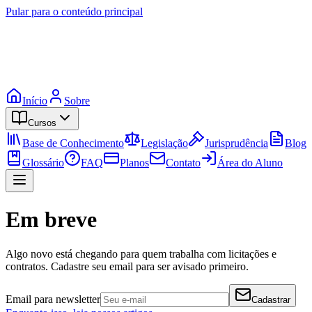
Pular para o conteúdo principal
Início
Sobre
Cursos
Base de Conhecimento
Legislação
Jurisprudência
Blog
Glossário
FAQ
Planos
Contato
Área do Aluno
Em breve
Algo novo está chegando para quem trabalha com licitações e
contratos. Cadastre seu email para ser avisado primeiro.
Email para newsletter
Cadastrar