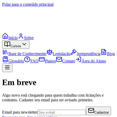
Pular para o conteúdo principal
Início
Sobre
Cursos
Base de Conhecimento
Legislação
Jurisprudência
Blog
Glossário
FAQ
Planos
Contato
Área do Aluno
Em breve
Algo novo está chegando para quem trabalha com licitações e
contratos. Cadastre seu email para ser avisado primeiro.
Email para newsletter
Cadastrar