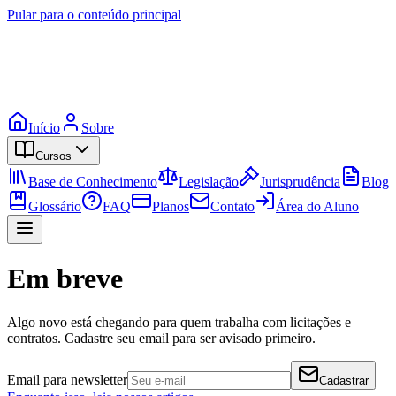
Pular para o conteúdo principal
Início
Sobre
Cursos
Base de Conhecimento
Legislação
Jurisprudência
Blog
Glossário
FAQ
Planos
Contato
Área do Aluno
Em breve
Algo novo está chegando para quem trabalha com licitações e
contratos. Cadastre seu email para ser avisado primeiro.
Email para newsletter
Cadastrar