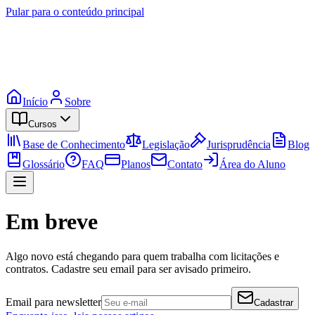
Pular para o conteúdo principal
Início
Sobre
Cursos
Base de Conhecimento
Legislação
Jurisprudência
Blog
Glossário
FAQ
Planos
Contato
Área do Aluno
Em breve
Algo novo está chegando para quem trabalha com licitações e
contratos. Cadastre seu email para ser avisado primeiro.
Email para newsletter
Cadastrar