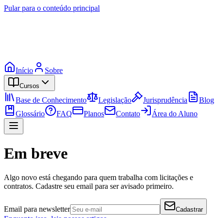
Pular para o conteúdo principal
Início
Sobre
Cursos
Base de Conhecimento
Legislação
Jurisprudência
Blog
Glossário
FAQ
Planos
Contato
Área do Aluno
Em breve
Algo novo está chegando para quem trabalha com licitações e
contratos. Cadastre seu email para ser avisado primeiro.
Email para newsletter
Cadastrar