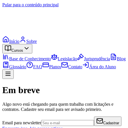
Pular para o conteúdo principal
Início
Sobre
Cursos
Base de Conhecimento
Legislação
Jurisprudência
Blog
Glossário
FAQ
Planos
Contato
Área do Aluno
Em breve
Algo novo está chegando para quem trabalha com licitações e
contratos. Cadastre seu email para ser avisado primeiro.
Email para newsletter
Cadastrar