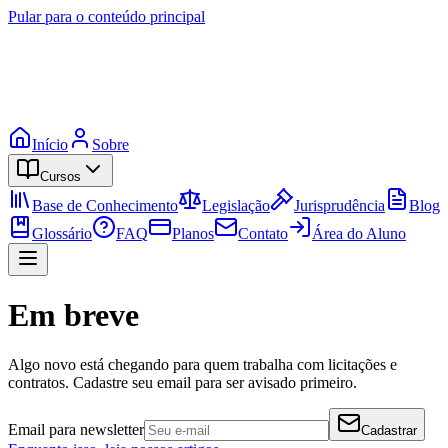
Pular para o conteúdo principal
Início
Sobre
Cursos
Base de Conhecimento
Legislação
Jurisprudência
Blog
Glossário
FAQ
Planos
Contato
Área do Aluno
Em breve
Algo novo está chegando para quem trabalha com licitações e
contratos. Cadastre seu email para ser avisado primeiro.
Email para newsletter
Cadastrar