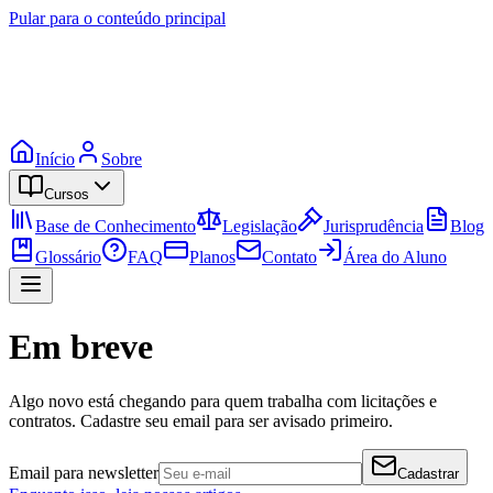
Pular para o conteúdo principal
Início
Sobre
Cursos
Base de Conhecimento
Legislação
Jurisprudência
Blog
Glossário
FAQ
Planos
Contato
Área do Aluno
Em breve
Algo novo está chegando para quem trabalha com licitações e
contratos. Cadastre seu email para ser avisado primeiro.
Email para newsletter
Cadastrar