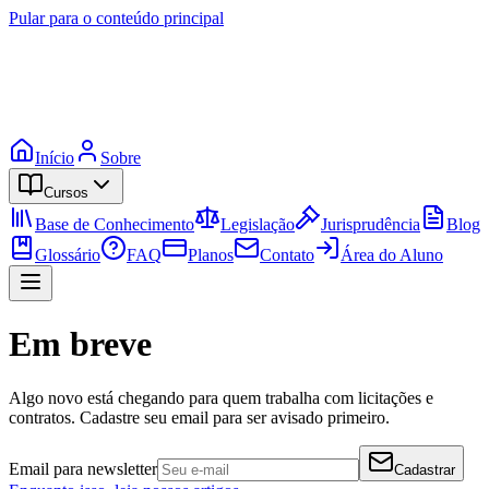
Pular para o conteúdo principal
Início
Sobre
Cursos
Base de Conhecimento
Legislação
Jurisprudência
Blog
Glossário
FAQ
Planos
Contato
Área do Aluno
Em breve
Algo novo está chegando para quem trabalha com licitações e
contratos. Cadastre seu email para ser avisado primeiro.
Email para newsletter
Cadastrar