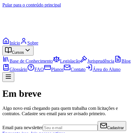
Pular para o conteúdo principal
Início
Sobre
Cursos
Base de Conhecimento
Legislação
Jurisprudência
Blog
Glossário
FAQ
Planos
Contato
Área do Aluno
Em breve
Algo novo está chegando para quem trabalha com licitações e
contratos. Cadastre seu email para ser avisado primeiro.
Email para newsletter
Cadastrar