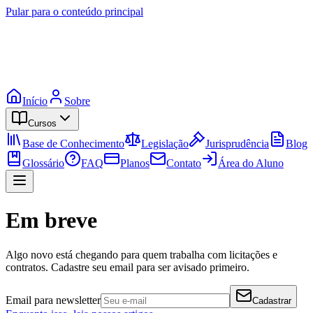
Pular para o conteúdo principal
Início
Sobre
Cursos
Base de Conhecimento
Legislação
Jurisprudência
Blog
Glossário
FAQ
Planos
Contato
Área do Aluno
Em breve
Algo novo está chegando para quem trabalha com licitações e
contratos. Cadastre seu email para ser avisado primeiro.
Email para newsletter
Cadastrar