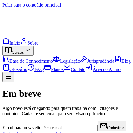
Pular para o conteúdo principal
Início
Sobre
Cursos
Base de Conhecimento
Legislação
Jurisprudência
Blog
Glossário
FAQ
Planos
Contato
Área do Aluno
Em breve
Algo novo está chegando para quem trabalha com licitações e
contratos. Cadastre seu email para ser avisado primeiro.
Email para newsletter
Cadastrar