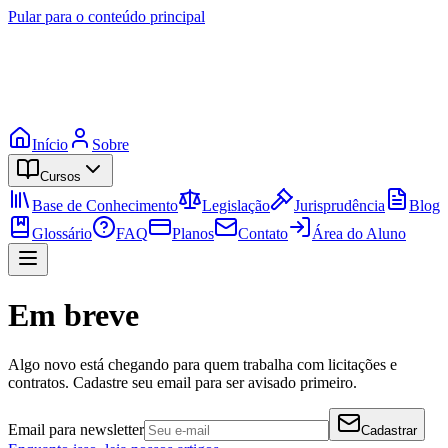
Pular para o conteúdo principal
Início
Sobre
Cursos
Base de Conhecimento
Legislação
Jurisprudência
Blog
Glossário
FAQ
Planos
Contato
Área do Aluno
Em breve
Algo novo está chegando para quem trabalha com licitações e
contratos. Cadastre seu email para ser avisado primeiro.
Email para newsletter
Cadastrar