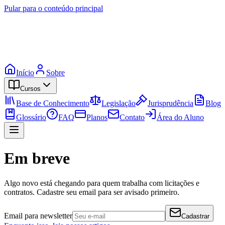
Pular para o conteúdo principal
Início
Sobre
Cursos
Base de Conhecimento
Legislação
Jurisprudência
Blog
Glossário
FAQ
Planos
Contato
Área do Aluno
Em breve
Algo novo está chegando para quem trabalha com licitações e
contratos. Cadastre seu email para ser avisado primeiro.
Email para newsletter
Cadastrar