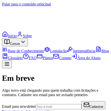
Pular para o conteúdo principal
Início
Sobre
Cursos
Base de Conhecimento
Legislação
Jurisprudência
Blog
Glossário
FAQ
Planos
Contato
Área do Aluno
Em breve
Algo novo está chegando para quem trabalha com licitações e
contratos. Cadastre seu email para ser avisado primeiro.
Email para newsletter
Cadastrar