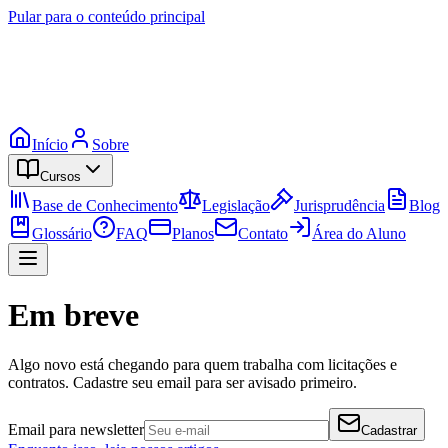
Pular para o conteúdo principal
Início
Sobre
Cursos
Base de Conhecimento
Legislação
Jurisprudência
Blog
Glossário
FAQ
Planos
Contato
Área do Aluno
Em breve
Algo novo está chegando para quem trabalha com licitações e
contratos. Cadastre seu email para ser avisado primeiro.
Email para newsletter
Cadastrar