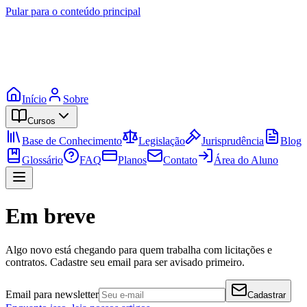
Pular para o conteúdo principal
Início
Sobre
Cursos
Base de Conhecimento
Legislação
Jurisprudência
Blog
Glossário
FAQ
Planos
Contato
Área do Aluno
Em breve
Algo novo está chegando para quem trabalha com licitações e
contratos. Cadastre seu email para ser avisado primeiro.
Email para newsletter
Cadastrar