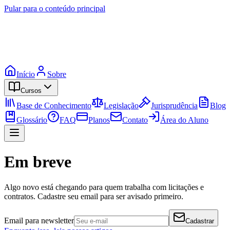
Pular para o conteúdo principal
Início
Sobre
Cursos
Base de Conhecimento
Legislação
Jurisprudência
Blog
Glossário
FAQ
Planos
Contato
Área do Aluno
Em breve
Algo novo está chegando para quem trabalha com licitações e
contratos. Cadastre seu email para ser avisado primeiro.
Email para newsletter
Cadastrar