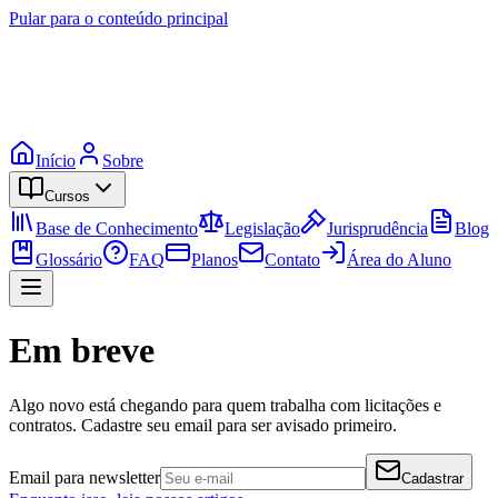
Pular para o conteúdo principal
Início
Sobre
Cursos
Base de Conhecimento
Legislação
Jurisprudência
Blog
Glossário
FAQ
Planos
Contato
Área do Aluno
Em breve
Algo novo está chegando para quem trabalha com licitações e
contratos. Cadastre seu email para ser avisado primeiro.
Email para newsletter
Cadastrar